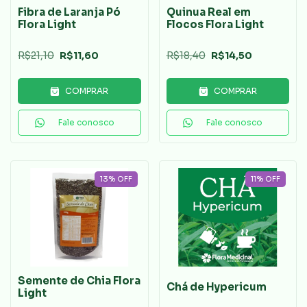
Fibra de Laranja Pó
Quinua Real em
Flora Light
Flocos Flora Light
R$21,10
R$11,60
R$18,40
R$14,50
COMPRAR
COMPRAR
Fale conosco
Fale conosco
13
%
OFF
11
%
OFF
Semente de Chia Flora
Chá de Hypericum
Light