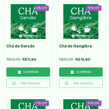
8
%
OFF
10
%
OFF
Chá de Gervão
Chá de Gengibre
R$13,00
R$11,90
R$22,00
R$19,80
COMPRAR
COMPRAR
Fale conosco
Fale conosco
11
%
OFF
10
%
OFF