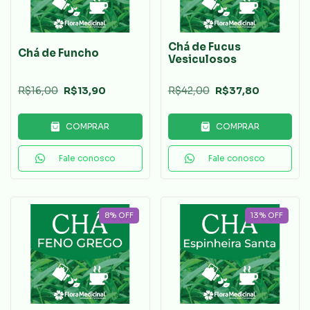
Chá de Fucus
Chá de Funcho
Vesiculosos
R$16,00
R$13,90
R$42,00
R$37,80
COMPRAR
COMPRAR
Fale conosco
Fale conosco
8
%
OFF
13
%
OFF