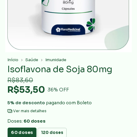
Início
Saúde
Imunidade
Isoflavona de Soja 80mg
R$83,60
R$53,50
36
% OFF
5% de desconto
pagando com Boleto
Ver mais detalhes
Doses:
60 doses
60 doses
120 doses