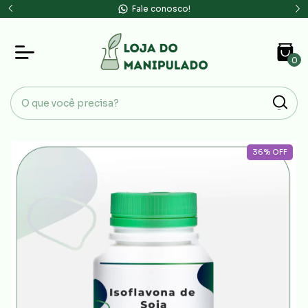
Fale conosco!
0
36
%
OFF