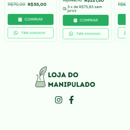
R$346,10
R$221,50
R$70,00
R$35,00
R$61,
3
x de
R$73,83
sem
juros
COMPRAR
COMPRAR
Fale conosco
Fale conosco