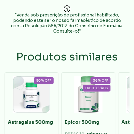
"Venda sob prescrição de profissional habilitado,
podendo este ser o nosso farmacêutico de acordo
com a Resolução 586/2013 do Conselho de Farmácia.
Consulte-o!"
Produtos similares
50
%
OFF
36
%
OFF
FRETE GRÁTIS
Astragalus 500mg
Epicor 500mg
Astr