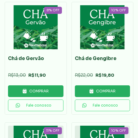
8
%
OFF
10
%
OFF
Chá de Gervão
Chá de Gengibre
R$13,00
R$11,90
R$22,00
R$19,80
COMPRAR
COMPRAR
Fale conosco
Fale conosco
11
%
OFF
10
%
OFF