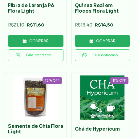
Fibra de Laranja Pó
Quinua Real em
Flora Light
Flocos Flora Light
R$21,10
R$11,60
R$18,40
R$14,50
COMPRAR
COMPRAR
Fale conosco
Fale conosco
13
%
OFF
11
%
OFF
Semente de Chia Flora
Chá de Hypericum
Light